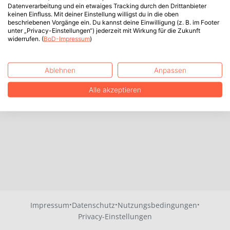
Datenverarbeitung und ein etwaiges Tracking durch den Drittanbieter
keinen Einfluss. Mit deiner Einstellung willigst du in die oben
beschriebenen Vorgänge ein. Du kannst deine Einwilligung (z. B. im Footer
unter „Privacy-Einstellungen“) jederzeit mit Wirkung für die Zukunft
widerrufen. (
BoD-Impressum
)
Ablehnen
Anpassen
Alle akzeptieren
·
·
·
Impressum
Datenschutz
Nutzungsbedingungen
Privacy-Einstellungen