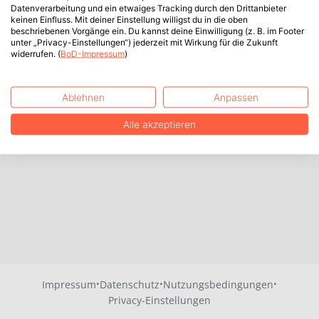
Datenverarbeitung und ein etwaiges Tracking durch den Drittanbieter
keinen Einfluss. Mit deiner Einstellung willigst du in die oben
beschriebenen Vorgänge ein. Du kannst deine Einwilligung (z. B. im Footer
unter „Privacy-Einstellungen“) jederzeit mit Wirkung für die Zukunft
widerrufen. (
BoD-Impressum
)
Ablehnen
Anpassen
Alle akzeptieren
·
·
·
Impressum
Datenschutz
Nutzungsbedingungen
Privacy-Einstellungen