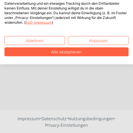
Datenverarbeitung und ein etwaiges Tracking durch den Drittanbieter
keinen Einfluss. Mit deiner Einstellung willigst du in die oben
beschriebenen Vorgänge ein. Du kannst deine Einwilligung (z. B. im Footer
unter „Privacy-Einstellungen“) jederzeit mit Wirkung für die Zukunft
widerrufen. (
BoD-Impressum
)
Ablehnen
Anpassen
Alle akzeptieren
·
·
·
Impressum
Datenschutz
Nutzungsbedingungen
Privacy-Einstellungen