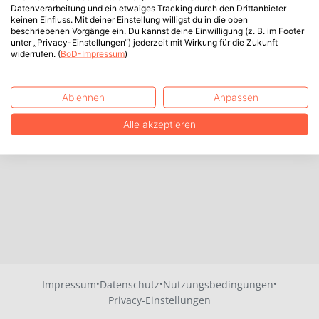
Datenverarbeitung und ein etwaiges Tracking durch den Drittanbieter
keinen Einfluss. Mit deiner Einstellung willigst du in die oben
beschriebenen Vorgänge ein. Du kannst deine Einwilligung (z. B. im Footer
unter „Privacy-Einstellungen“) jederzeit mit Wirkung für die Zukunft
widerrufen. (
BoD-Impressum
)
Ablehnen
Anpassen
Alle akzeptieren
·
·
·
Impressum
Datenschutz
Nutzungsbedingungen
Privacy-Einstellungen