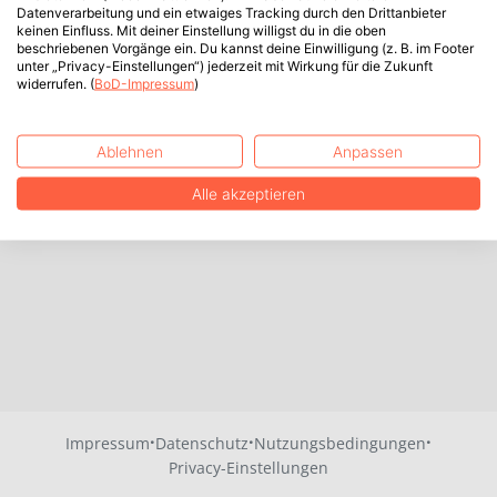
Datenverarbeitung und ein etwaiges Tracking durch den Drittanbieter
keinen Einfluss. Mit deiner Einstellung willigst du in die oben
beschriebenen Vorgänge ein. Du kannst deine Einwilligung (z. B. im Footer
unter „Privacy-Einstellungen“) jederzeit mit Wirkung für die Zukunft
widerrufen. (
BoD-Impressum
)
Ablehnen
Anpassen
Alle akzeptieren
·
·
·
Impressum
Datenschutz
Nutzungsbedingungen
Privacy-Einstellungen