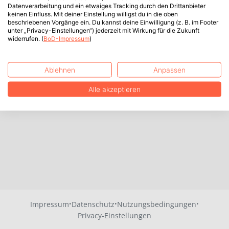
Datenverarbeitung und ein etwaiges Tracking durch den Drittanbieter
keinen Einfluss. Mit deiner Einstellung willigst du in die oben
beschriebenen Vorgänge ein. Du kannst deine Einwilligung (z. B. im Footer
unter „Privacy-Einstellungen“) jederzeit mit Wirkung für die Zukunft
widerrufen. (
BoD-Impressum
)
Ablehnen
Anpassen
Alle akzeptieren
·
·
·
Impressum
Datenschutz
Nutzungsbedingungen
Privacy-Einstellungen