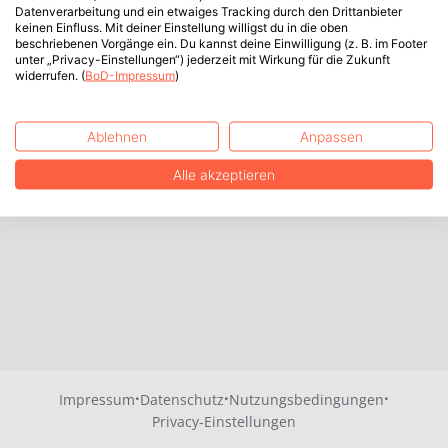
Datenverarbeitung und ein etwaiges Tracking durch den Drittanbieter
keinen Einfluss. Mit deiner Einstellung willigst du in die oben
beschriebenen Vorgänge ein. Du kannst deine Einwilligung (z. B. im Footer
unter „Privacy-Einstellungen“) jederzeit mit Wirkung für die Zukunft
widerrufen. (
BoD-Impressum
)
Ablehnen
Anpassen
Alle akzeptieren
·
·
·
Impressum
Datenschutz
Nutzungsbedingungen
Privacy-Einstellungen