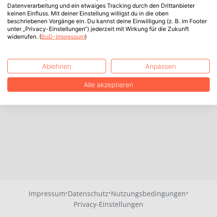
Datenverarbeitung und ein etwaiges Tracking durch den Drittanbieter
keinen Einfluss. Mit deiner Einstellung willigst du in die oben
beschriebenen Vorgänge ein. Du kannst deine Einwilligung (z. B. im Footer
unter „Privacy-Einstellungen“) jederzeit mit Wirkung für die Zukunft
widerrufen. (
BoD-Impressum
)
Ablehnen
Anpassen
Alle akzeptieren
·
·
·
Impressum
Datenschutz
Nutzungsbedingungen
Privacy-Einstellungen