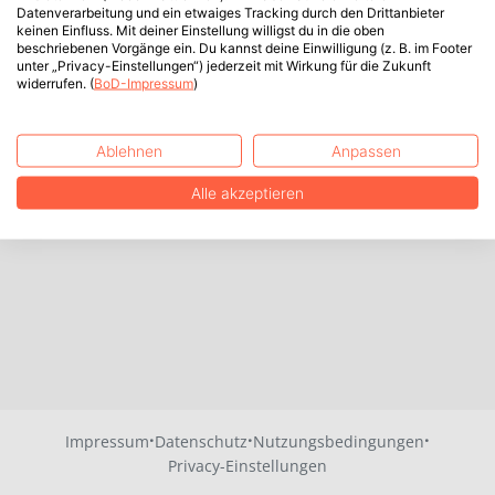
Datenverarbeitung und ein etwaiges Tracking durch den Drittanbieter
keinen Einfluss. Mit deiner Einstellung willigst du in die oben
beschriebenen Vorgänge ein. Du kannst deine Einwilligung (z. B. im Footer
unter „Privacy-Einstellungen“) jederzeit mit Wirkung für die Zukunft
widerrufen. (
BoD-Impressum
)
Ablehnen
Anpassen
Alle akzeptieren
·
·
·
Impressum
Datenschutz
Nutzungsbedingungen
Privacy-Einstellungen