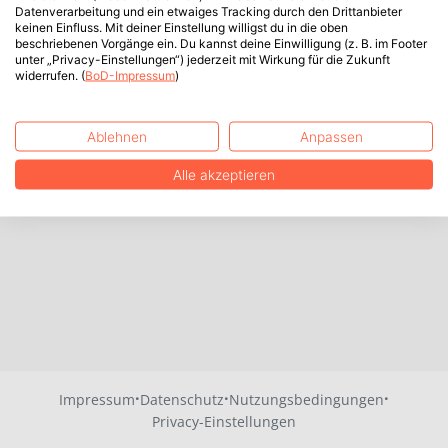
Datenverarbeitung und ein etwaiges Tracking durch den Drittanbieter
keinen Einfluss. Mit deiner Einstellung willigst du in die oben
beschriebenen Vorgänge ein. Du kannst deine Einwilligung (z. B. im Footer
unter „Privacy-Einstellungen“) jederzeit mit Wirkung für die Zukunft
widerrufen. (
BoD-Impressum
)
Ablehnen
Anpassen
Alle akzeptieren
·
·
·
Impressum
Datenschutz
Nutzungsbedingungen
Privacy-Einstellungen