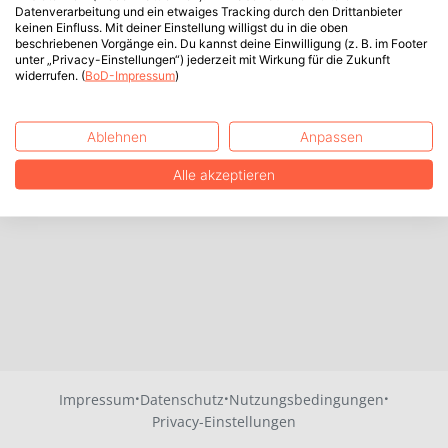
Datenverarbeitung und ein etwaiges Tracking durch den Drittanbieter
keinen Einfluss. Mit deiner Einstellung willigst du in die oben
beschriebenen Vorgänge ein. Du kannst deine Einwilligung (z. B. im Footer
unter „Privacy-Einstellungen“) jederzeit mit Wirkung für die Zukunft
widerrufen. (
BoD-Impressum
)
Ablehnen
Anpassen
Alle akzeptieren
·
·
·
Impressum
Datenschutz
Nutzungsbedingungen
Privacy-Einstellungen