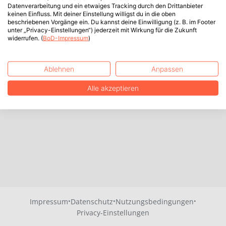
Datenverarbeitung und ein etwaiges Tracking durch den Drittanbieter
keinen Einfluss. Mit deiner Einstellung willigst du in die oben
beschriebenen Vorgänge ein. Du kannst deine Einwilligung (z. B. im Footer
unter „Privacy-Einstellungen“) jederzeit mit Wirkung für die Zukunft
widerrufen. (
BoD-Impressum
)
Ablehnen
Anpassen
Alle akzeptieren
·
·
·
Impressum
Datenschutz
Nutzungsbedingungen
Privacy-Einstellungen