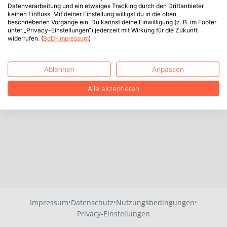
Datenverarbeitung und ein etwaiges Tracking durch den Drittanbieter
keinen Einfluss. Mit deiner Einstellung willigst du in die oben
beschriebenen Vorgänge ein. Du kannst deine Einwilligung (z. B. im Footer
unter „Privacy-Einstellungen“) jederzeit mit Wirkung für die Zukunft
widerrufen. (
BoD-Impressum
)
Ablehnen
Anpassen
Alle akzeptieren
·
·
·
Impressum
Datenschutz
Nutzungsbedingungen
Privacy-Einstellungen