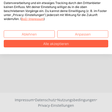
Datenverarbeitung und ein etwaiges Tracking durch den Drittanbieter
keinen Einfluss. Mit deiner Einstellung willigst du in die oben
beschriebenen Vorgänge ein. Du kannst deine Einwilligung (z. B. im Footer
unter „Privacy-Einstellungen“) jederzeit mit Wirkung für die Zukunft
widerrufen. (
BoD-Impressum
)
Ablehnen
Anpassen
Alle akzeptieren
·
·
·
Impressum
Datenschutz
Nutzungsbedingungen
Privacy-Einstellungen