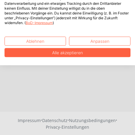
Datenverarbeitung und ein etwaiges Tracking durch den Drittanbieter
keinen Einfluss. Mit deiner Einstellung willigst du in die oben
beschriebenen Vorgänge ein. Du kannst deine Einwilligung (z. B. im Footer
unter „Privacy-Einstellungen“) jederzeit mit Wirkung für die Zukunft
widerrufen. (
BoD-Impressum
)
Ablehnen
Anpassen
Alle akzeptieren
·
·
·
Impressum
Datenschutz
Nutzungsbedingungen
Privacy-Einstellungen