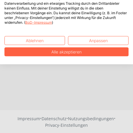
Datenverarbeitung und ein etwaiges Tracking durch den Drittanbieter
keinen Einfluss. Mit deiner Einstellung willigst du in die oben
beschriebenen Vorgänge ein. Du kannst deine Einwilligung (z. B. im Footer
unter „Privacy-Einstellungen“) jederzeit mit Wirkung für die Zukunft
widerrufen. (
BoD-Impressum
)
Ablehnen
Anpassen
Alle akzeptieren
·
·
·
Impressum
Datenschutz
Nutzungsbedingungen
Privacy-Einstellungen