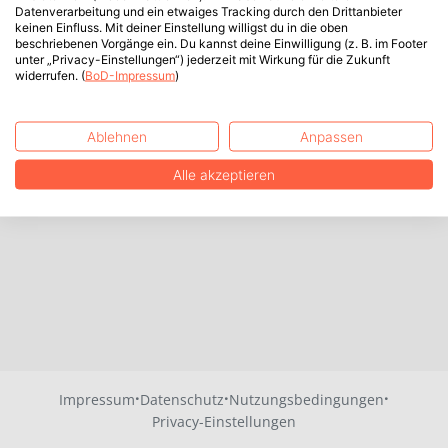
Datenverarbeitung und ein etwaiges Tracking durch den Drittanbieter
keinen Einfluss. Mit deiner Einstellung willigst du in die oben
beschriebenen Vorgänge ein. Du kannst deine Einwilligung (z. B. im Footer
unter „Privacy-Einstellungen“) jederzeit mit Wirkung für die Zukunft
widerrufen. (
BoD-Impressum
)
Ablehnen
Anpassen
Alle akzeptieren
·
·
·
Impressum
Datenschutz
Nutzungsbedingungen
Privacy-Einstellungen