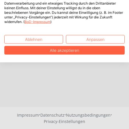
Datenverarbeitung und ein etwaiges Tracking durch den Drittanbieter
keinen Einfluss. Mit deiner Einstellung willigst du in die oben
beschriebenen Vorgänge ein. Du kannst deine Einwilligung (z. B. im Footer
unter „Privacy-Einstellungen“) jederzeit mit Wirkung für die Zukunft
widerrufen. (
BoD-Impressum
)
Ablehnen
Anpassen
Alle akzeptieren
·
·
·
Impressum
Datenschutz
Nutzungsbedingungen
Privacy-Einstellungen