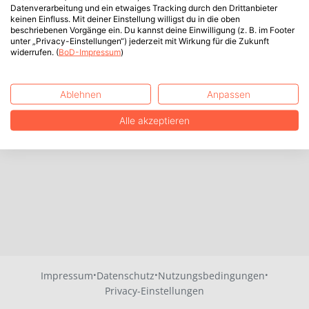
Datenverarbeitung und ein etwaiges Tracking durch den Drittanbieter
keinen Einfluss. Mit deiner Einstellung willigst du in die oben
beschriebenen Vorgänge ein. Du kannst deine Einwilligung (z. B. im Footer
unter „Privacy-Einstellungen“) jederzeit mit Wirkung für die Zukunft
widerrufen. (
BoD-Impressum
)
Ablehnen
Anpassen
Alle akzeptieren
·
·
·
Impressum
Datenschutz
Nutzungsbedingungen
Privacy-Einstellungen