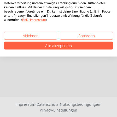
Datenverarbeitung und ein etwaiges Tracking durch den Drittanbieter
keinen Einfluss. Mit deiner Einstellung willigst du in die oben
beschriebenen Vorgänge ein. Du kannst deine Einwilligung (z. B. im Footer
unter „Privacy-Einstellungen“) jederzeit mit Wirkung für die Zukunft
widerrufen. (
BoD-Impressum
)
Ablehnen
Anpassen
Alle akzeptieren
·
·
·
Impressum
Datenschutz
Nutzungsbedingungen
Privacy-Einstellungen