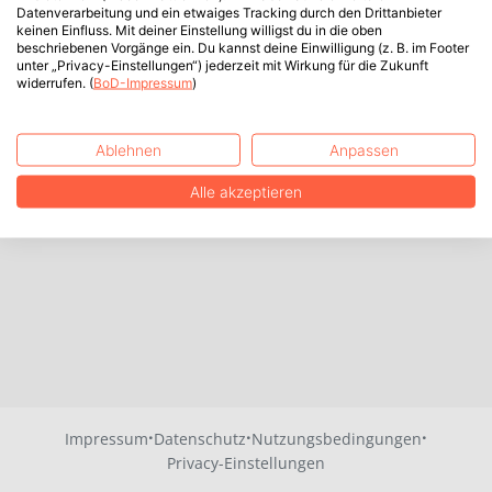
Datenverarbeitung und ein etwaiges Tracking durch den Drittanbieter
keinen Einfluss. Mit deiner Einstellung willigst du in die oben
beschriebenen Vorgänge ein. Du kannst deine Einwilligung (z. B. im Footer
unter „Privacy-Einstellungen“) jederzeit mit Wirkung für die Zukunft
widerrufen. (
BoD-Impressum
)
Ablehnen
Anpassen
Alle akzeptieren
·
·
·
Impressum
Datenschutz
Nutzungsbedingungen
Privacy-Einstellungen