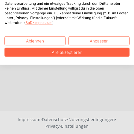
Datenverarbeitung und ein etwaiges Tracking durch den Drittanbieter
keinen Einfluss. Mit deiner Einstellung willigst du in die oben
beschriebenen Vorgänge ein. Du kannst deine Einwilligung (z. B. im Footer
unter „Privacy-Einstellungen“) jederzeit mit Wirkung für die Zukunft
widerrufen. (
BoD-Impressum
)
Ablehnen
Anpassen
Alle akzeptieren
·
·
·
Impressum
Datenschutz
Nutzungsbedingungen
Privacy-Einstellungen