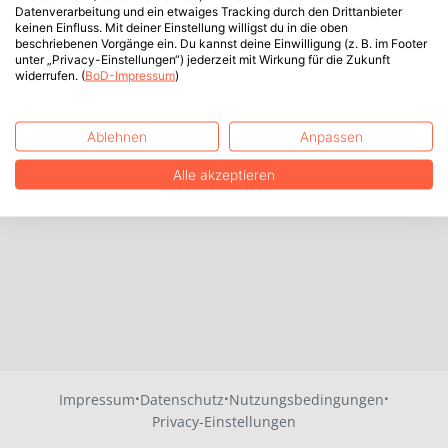
Datenverarbeitung und ein etwaiges Tracking durch den Drittanbieter
keinen Einfluss. Mit deiner Einstellung willigst du in die oben
beschriebenen Vorgänge ein. Du kannst deine Einwilligung (z. B. im Footer
unter „Privacy-Einstellungen“) jederzeit mit Wirkung für die Zukunft
widerrufen. (
BoD-Impressum
)
Ablehnen
Anpassen
Alle akzeptieren
·
·
·
Impressum
Datenschutz
Nutzungsbedingungen
Privacy-Einstellungen