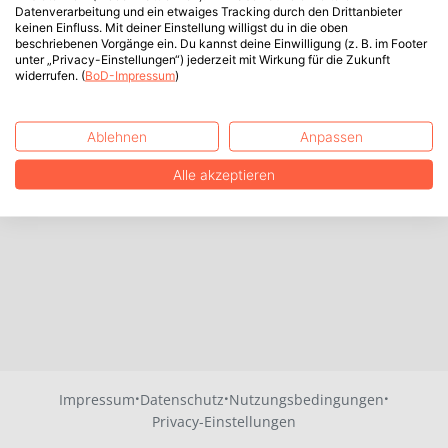
Datenverarbeitung und ein etwaiges Tracking durch den Drittanbieter
keinen Einfluss. Mit deiner Einstellung willigst du in die oben
beschriebenen Vorgänge ein. Du kannst deine Einwilligung (z. B. im Footer
unter „Privacy-Einstellungen“) jederzeit mit Wirkung für die Zukunft
widerrufen. (
BoD-Impressum
)
Ablehnen
Anpassen
Alle akzeptieren
·
·
·
Impressum
Datenschutz
Nutzungsbedingungen
Privacy-Einstellungen