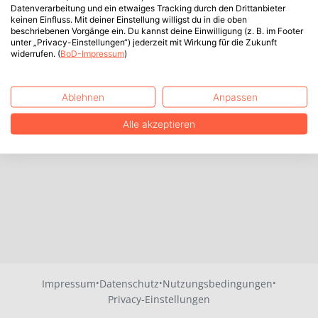
Datenverarbeitung und ein etwaiges Tracking durch den Drittanbieter
keinen Einfluss. Mit deiner Einstellung willigst du in die oben
beschriebenen Vorgänge ein. Du kannst deine Einwilligung (z. B. im Footer
unter „Privacy-Einstellungen“) jederzeit mit Wirkung für die Zukunft
widerrufen. (
BoD-Impressum
)
Ablehnen
Anpassen
Alle akzeptieren
·
·
·
Impressum
Datenschutz
Nutzungsbedingungen
Privacy-Einstellungen