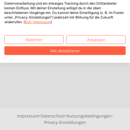
Datenverarbeitung und ein etwaiges Tracking durch den Drittanbieter
keinen Einfluss. Mit deiner Einstellung willigst du in die oben
beschriebenen Vorgänge ein. Du kannst deine Einwilligung (z. B. im Footer
unter „Privacy-Einstellungen“) jederzeit mit Wirkung für die Zukunft
widerrufen. (
BoD-Impressum
)
Ablehnen
Anpassen
Alle akzeptieren
·
·
·
Impressum
Datenschutz
Nutzungsbedingungen
Privacy-Einstellungen