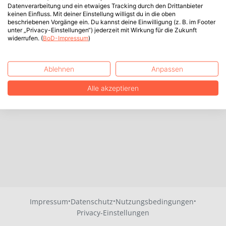
Datenverarbeitung und ein etwaiges Tracking durch den Drittanbieter
keinen Einfluss. Mit deiner Einstellung willigst du in die oben
beschriebenen Vorgänge ein. Du kannst deine Einwilligung (z. B. im Footer
unter „Privacy-Einstellungen“) jederzeit mit Wirkung für die Zukunft
widerrufen. (
BoD-Impressum
)
Ablehnen
Anpassen
Alle akzeptieren
·
·
·
Impressum
Datenschutz
Nutzungsbedingungen
Privacy-Einstellungen