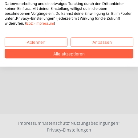
Datenverarbeitung und ein etwaiges Tracking durch den Drittanbieter
keinen Einfluss. Mit deiner Einstellung willigst du in die oben
beschriebenen Vorgänge ein. Du kannst deine Einwilligung (z. B. im Footer
unter „Privacy-Einstellungen“) jederzeit mit Wirkung für die Zukunft
widerrufen. (
BoD-Impressum
)
Ablehnen
Anpassen
Alle akzeptieren
·
·
·
Impressum
Datenschutz
Nutzungsbedingungen
Privacy-Einstellungen