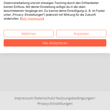
Datenverarbeitung und ein etwaiges Tracking durch den Drittanbieter
keinen Einfluss. Mit deiner Einstellung willigst du in die oben
beschriebenen Vorgänge ein. Du kannst deine Einwilligung (z. B. im Footer
unter „Privacy-Einstellungen“) jederzeit mit Wirkung für die Zukunft
widerrufen. (
BoD-Impressum
)
Ablehnen
Anpassen
Alle akzeptieren
·
·
·
Impressum
Datenschutz
Nutzungsbedingungen
Privacy-Einstellungen