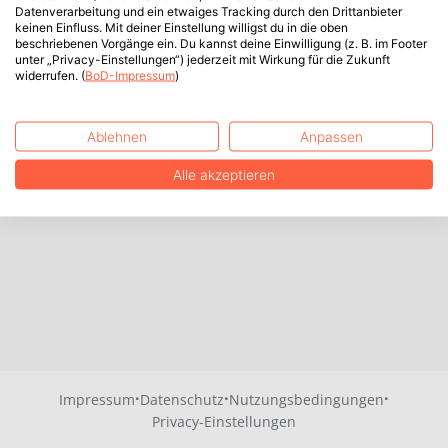
Datenverarbeitung und ein etwaiges Tracking durch den Drittanbieter
keinen Einfluss. Mit deiner Einstellung willigst du in die oben
beschriebenen Vorgänge ein. Du kannst deine Einwilligung (z. B. im Footer
unter „Privacy-Einstellungen“) jederzeit mit Wirkung für die Zukunft
widerrufen. (
BoD-Impressum
)
Ablehnen
Anpassen
Alle akzeptieren
·
·
·
Impressum
Datenschutz
Nutzungsbedingungen
Privacy-Einstellungen