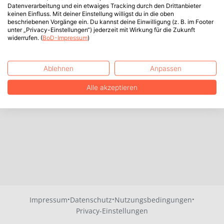
Datenverarbeitung und ein etwaiges Tracking durch den Drittanbieter
keinen Einfluss. Mit deiner Einstellung willigst du in die oben
beschriebenen Vorgänge ein. Du kannst deine Einwilligung (z. B. im Footer
unter „Privacy-Einstellungen“) jederzeit mit Wirkung für die Zukunft
widerrufen. (
BoD-Impressum
)
Ablehnen
Anpassen
Alle akzeptieren
·
·
·
Impressum
Datenschutz
Nutzungsbedingungen
Privacy-Einstellungen