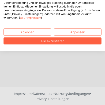
Datenverarbeitung und ein etwaiges Tracking durch den Drittanbieter
keinen Einfluss. Mit deiner Einstellung willigst du in die oben
beschriebenen Vorgänge ein. Du kannst deine Einwilligung (z. B. im Footer
unter „Privacy-Einstellungen“) jederzeit mit Wirkung für die Zukunft
widerrufen. (
BoD-Impressum
)
Ablehnen
Anpassen
Alle akzeptieren
·
·
·
Impressum
Datenschutz
Nutzungsbedingungen
Privacy-Einstellungen