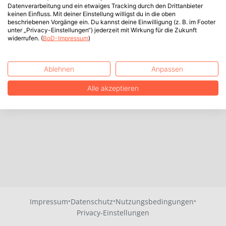
Datenverarbeitung und ein etwaiges Tracking durch den Drittanbieter
keinen Einfluss. Mit deiner Einstellung willigst du in die oben
beschriebenen Vorgänge ein. Du kannst deine Einwilligung (z. B. im Footer
unter „Privacy-Einstellungen“) jederzeit mit Wirkung für die Zukunft
widerrufen. (
BoD-Impressum
)
Ablehnen
Anpassen
Alle akzeptieren
·
·
·
Impressum
Datenschutz
Nutzungsbedingungen
Privacy-Einstellungen