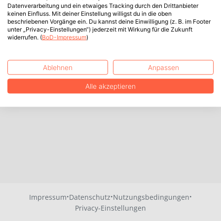
Datenverarbeitung und ein etwaiges Tracking durch den Drittanbieter
keinen Einfluss. Mit deiner Einstellung willigst du in die oben
beschriebenen Vorgänge ein. Du kannst deine Einwilligung (z. B. im Footer
unter „Privacy-Einstellungen“) jederzeit mit Wirkung für die Zukunft
widerrufen. (
BoD-Impressum
)
Ablehnen
Anpassen
Alle akzeptieren
·
·
·
Impressum
Datenschutz
Nutzungsbedingungen
Privacy-Einstellungen