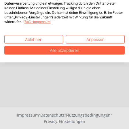
Datenverarbeitung und ein etwaiges Tracking durch den Drittanbieter
keinen Einfluss. Mit deiner Einstellung willigst du in die oben
beschriebenen Vorgänge ein. Du kannst deine Einwilligung (z. B. im Footer
unter „Privacy-Einstellungen“) jederzeit mit Wirkung für die Zukunft
widerrufen. (
BoD-Impressum
)
Ablehnen
Anpassen
Alle akzeptieren
·
·
·
Impressum
Datenschutz
Nutzungsbedingungen
Privacy-Einstellungen