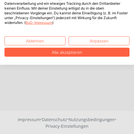
Datenverarbeitung und ein etwaiges Tracking durch den Drittanbieter
keinen Einfluss. Mit deiner Einstellung willigst du in die oben
beschriebenen Vorgänge ein. Du kannst deine Einwilligung (z. B. im Footer
unter „Privacy-Einstellungen“) jederzeit mit Wirkung für die Zukunft
widerrufen. (
BoD-Impressum
)
Ablehnen
Anpassen
Alle akzeptieren
·
·
·
Impressum
Datenschutz
Nutzungsbedingungen
Privacy-Einstellungen