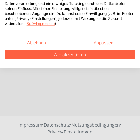
Datenverarbeitung und ein etwaiges Tracking durch den Drittanbieter
keinen Einfluss. Mit deiner Einstellung willigst du in die oben
beschriebenen Vorgänge ein. Du kannst deine Einwilligung (z. B. im Footer
unter „Privacy-Einstellungen“) jederzeit mit Wirkung für die Zukunft
widerrufen. (
BoD-Impressum
)
Ablehnen
Anpassen
Alle akzeptieren
·
·
·
Impressum
Datenschutz
Nutzungsbedingungen
Privacy-Einstellungen