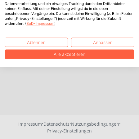
Datenverarbeitung und ein etwaiges Tracking durch den Drittanbieter
keinen Einfluss. Mit deiner Einstellung willigst du in die oben
beschriebenen Vorgänge ein. Du kannst deine Einwilligung (z. B. im Footer
unter „Privacy-Einstellungen“) jederzeit mit Wirkung für die Zukunft
widerrufen. (
BoD-Impressum
)
Ablehnen
Anpassen
Alle akzeptieren
·
·
·
Impressum
Datenschutz
Nutzungsbedingungen
Privacy-Einstellungen