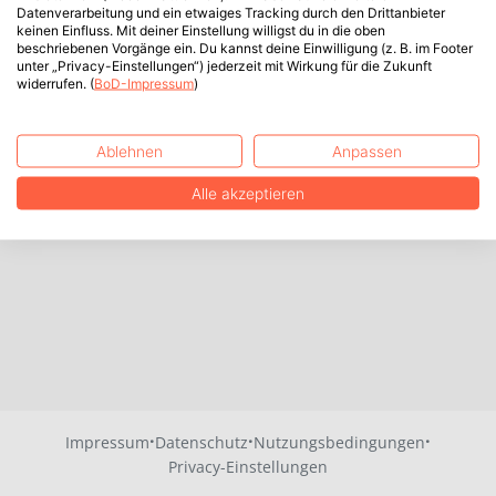
Datenverarbeitung und ein etwaiges Tracking durch den Drittanbieter
keinen Einfluss. Mit deiner Einstellung willigst du in die oben
beschriebenen Vorgänge ein. Du kannst deine Einwilligung (z. B. im Footer
unter „Privacy-Einstellungen“) jederzeit mit Wirkung für die Zukunft
widerrufen. (
BoD-Impressum
)
Ablehnen
Anpassen
Alle akzeptieren
·
·
·
Impressum
Datenschutz
Nutzungsbedingungen
Privacy-Einstellungen