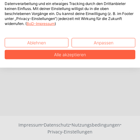
Datenverarbeitung und ein etwaiges Tracking durch den Drittanbieter
keinen Einfluss. Mit deiner Einstellung willigst du in die oben
beschriebenen Vorgänge ein. Du kannst deine Einwilligung (z. B. im Footer
unter „Privacy-Einstellungen“) jederzeit mit Wirkung für die Zukunft
widerrufen. (
BoD-Impressum
)
Ablehnen
Anpassen
Alle akzeptieren
·
·
·
Impressum
Datenschutz
Nutzungsbedingungen
Privacy-Einstellungen