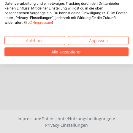
Datenverarbeitung und ein etwaiges Tracking durch den Drittanbieter
keinen Einfluss. Mit deiner Einstellung willigst du in die oben
beschriebenen Vorgänge ein. Du kannst deine Einwilligung (z. B. im Footer
unter „Privacy-Einstellungen“) jederzeit mit Wirkung für die Zukunft
widerrufen. (
BoD-Impressum
)
Ablehnen
Anpassen
Alle akzeptieren
·
·
·
Impressum
Datenschutz
Nutzungsbedingungen
Privacy-Einstellungen