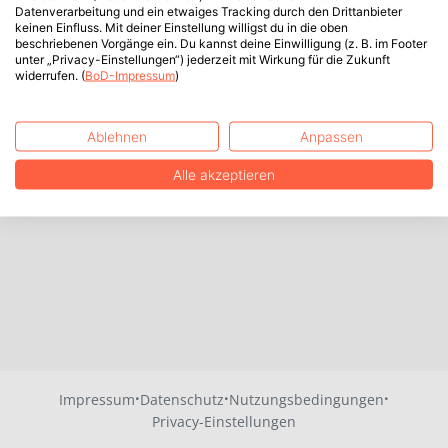
Datenverarbeitung und ein etwaiges Tracking durch den Drittanbieter
keinen Einfluss. Mit deiner Einstellung willigst du in die oben
beschriebenen Vorgänge ein. Du kannst deine Einwilligung (z. B. im Footer
unter „Privacy-Einstellungen“) jederzeit mit Wirkung für die Zukunft
widerrufen. (
BoD-Impressum
)
Ablehnen
Anpassen
Alle akzeptieren
·
·
·
Impressum
Datenschutz
Nutzungsbedingungen
Privacy-Einstellungen