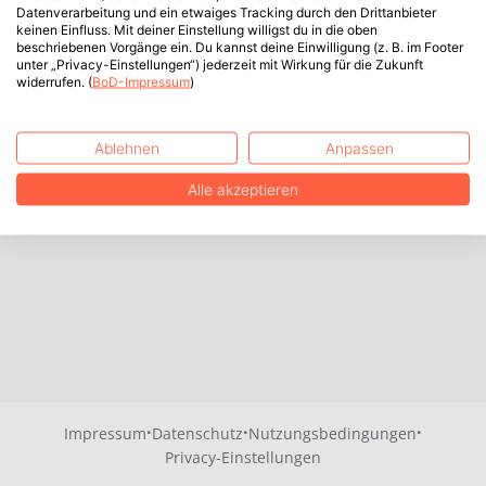
Datenverarbeitung und ein etwaiges Tracking durch den Drittanbieter
keinen Einfluss. Mit deiner Einstellung willigst du in die oben
beschriebenen Vorgänge ein. Du kannst deine Einwilligung (z. B. im Footer
unter „Privacy-Einstellungen“) jederzeit mit Wirkung für die Zukunft
widerrufen. (
BoD-Impressum
)
Ablehnen
Anpassen
Alle akzeptieren
·
·
·
Impressum
Datenschutz
Nutzungsbedingungen
Privacy-Einstellungen