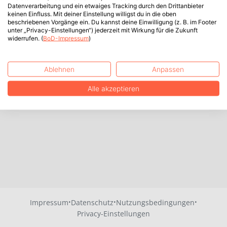
Datenverarbeitung und ein etwaiges Tracking durch den Drittanbieter
keinen Einfluss. Mit deiner Einstellung willigst du in die oben
beschriebenen Vorgänge ein. Du kannst deine Einwilligung (z. B. im Footer
unter „Privacy-Einstellungen“) jederzeit mit Wirkung für die Zukunft
widerrufen. (
BoD-Impressum
)
Ablehnen
Anpassen
Alle akzeptieren
·
·
·
Impressum
Datenschutz
Nutzungsbedingungen
Privacy-Einstellungen