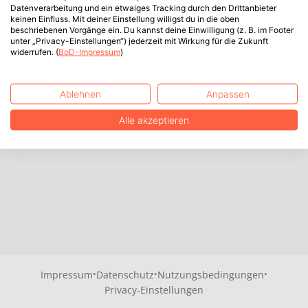
Datenverarbeitung und ein etwaiges Tracking durch den Drittanbieter
keinen Einfluss. Mit deiner Einstellung willigst du in die oben
beschriebenen Vorgänge ein. Du kannst deine Einwilligung (z. B. im Footer
unter „Privacy-Einstellungen“) jederzeit mit Wirkung für die Zukunft
widerrufen. (
BoD-Impressum
)
Ablehnen
Anpassen
Alle akzeptieren
·
·
·
Impressum
Datenschutz
Nutzungsbedingungen
Privacy-Einstellungen