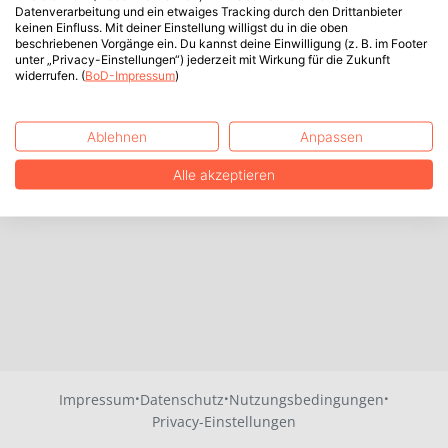
Datenverarbeitung und ein etwaiges Tracking durch den Drittanbieter
keinen Einfluss. Mit deiner Einstellung willigst du in die oben
beschriebenen Vorgänge ein. Du kannst deine Einwilligung (z. B. im Footer
unter „Privacy-Einstellungen“) jederzeit mit Wirkung für die Zukunft
widerrufen. (
BoD-Impressum
)
Ablehnen
Anpassen
Alle akzeptieren
·
·
·
Impressum
Datenschutz
Nutzungsbedingungen
Privacy-Einstellungen