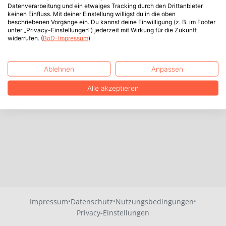
Datenverarbeitung und ein etwaiges Tracking durch den Drittanbieter
keinen Einfluss. Mit deiner Einstellung willigst du in die oben
beschriebenen Vorgänge ein. Du kannst deine Einwilligung (z. B. im Footer
unter „Privacy-Einstellungen“) jederzeit mit Wirkung für die Zukunft
widerrufen. (
BoD-Impressum
)
Ablehnen
Anpassen
Alle akzeptieren
·
·
·
Impressum
Datenschutz
Nutzungsbedingungen
Privacy-Einstellungen