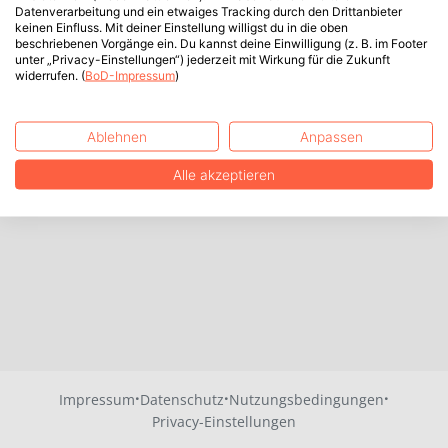
Datenverarbeitung und ein etwaiges Tracking durch den Drittanbieter
keinen Einfluss. Mit deiner Einstellung willigst du in die oben
beschriebenen Vorgänge ein. Du kannst deine Einwilligung (z. B. im Footer
unter „Privacy-Einstellungen“) jederzeit mit Wirkung für die Zukunft
widerrufen. (
BoD-Impressum
)
Ablehnen
Anpassen
Alle akzeptieren
·
·
·
Impressum
Datenschutz
Nutzungsbedingungen
Privacy-Einstellungen