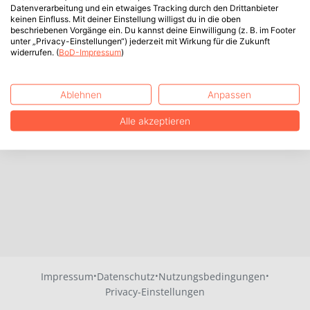
Datenverarbeitung und ein etwaiges Tracking durch den Drittanbieter
keinen Einfluss. Mit deiner Einstellung willigst du in die oben
beschriebenen Vorgänge ein. Du kannst deine Einwilligung (z. B. im Footer
unter „Privacy-Einstellungen“) jederzeit mit Wirkung für die Zukunft
widerrufen. (
BoD-Impressum
)
Ablehnen
Anpassen
Alle akzeptieren
·
·
·
Impressum
Datenschutz
Nutzungsbedingungen
Privacy-Einstellungen