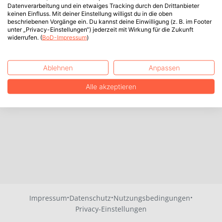
Datenverarbeitung und ein etwaiges Tracking durch den Drittanbieter
keinen Einfluss. Mit deiner Einstellung willigst du in die oben
beschriebenen Vorgänge ein. Du kannst deine Einwilligung (z. B. im Footer
unter „Privacy-Einstellungen“) jederzeit mit Wirkung für die Zukunft
widerrufen. (
BoD-Impressum
)
Ablehnen
Anpassen
Alle akzeptieren
·
·
·
Impressum
Datenschutz
Nutzungsbedingungen
Privacy-Einstellungen